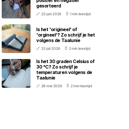
positief en negatief
gesorteerd
23 juni 2026
1 min leestijd
Is het 'origineel' of
'orgineel'? Zo schrijf je het
volgens de Taalunie
23 juli 2026
2 min leestijd
Is het 30 graden Celsius of
30 °C? Zo schrijf je
temperaturen volgens de
Taalunie
28 mei 2026
2 min leestijd