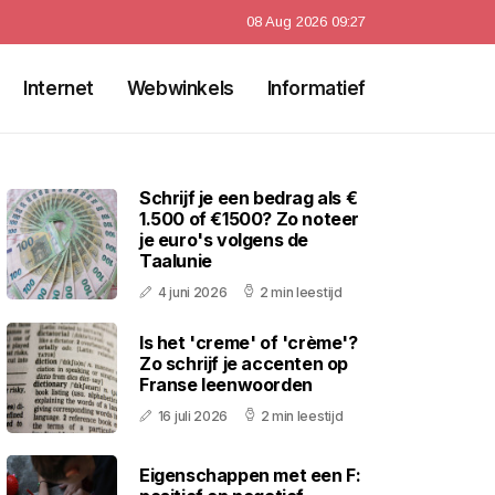
08 Aug 2026 09:27
Internet
Webwinkels
Informatief
Schrijf je een bedrag als €
1.500 of €1500? Zo noteer
je euro's volgens de
Taalunie
4 juni 2026
2 min leestijd
Is het 'creme' of 'crème'?
Zo schrijf je accenten op
Franse leenwoorden
16 juli 2026
2 min leestijd
Eigenschappen met een F: