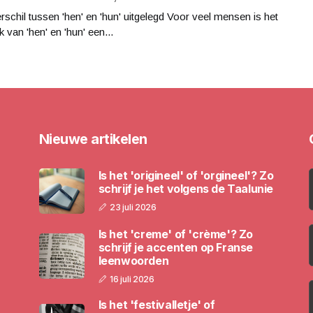
rschil tussen 'hen' en 'hun' uitgelegd Voor veel mensen is het
k van 'hen' en 'hun' een...
Nieuwe artikelen
Is het 'origineel' of 'orgineel'? Zo
schrijf je het volgens de Taalunie
23 juli 2026
Is het 'creme' of 'crème'? Zo
schrijf je accenten op Franse
leenwoorden
16 juli 2026
Is het 'festivalletje' of