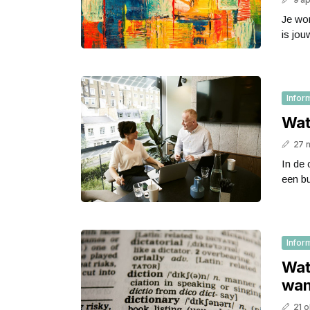
Je won
is jou
Infor
Wat
27 
In de 
een bu
Infor
Wat 
wan
21 