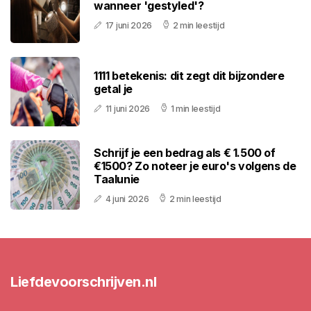
wanneer 'gestyled'?
17 juni 2026
2 min leestijd
1111 betekenis: dit zegt dit bijzondere
getal je
11 juni 2026
1 min leestijd
Schrijf je een bedrag als € 1.500 of
€1500? Zo noteer je euro's volgens de
Taalunie
4 juni 2026
2 min leestijd
Liefdevoorschrijven.nl