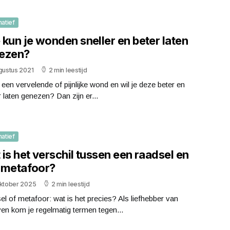
matief
kun je wonden sneller en beter laten
ezen?
gustus 2021
2 min leestijd
j een vervelende of pijnlijke wond en wil je deze beter en
r laten genezen? Dan zijn er...
matief
is het verschil tussen een raadsel en
 metafoor?
oktober 2025
2 min leestijd
l of metafoor: wat is het precies? Als liefhebber van
ven kom je regelmatig termen tegen...