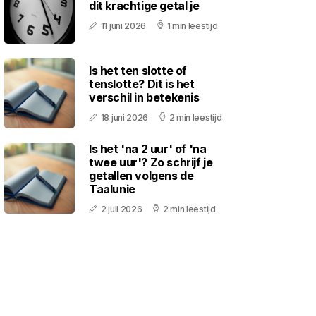
dit krachtige getal je
11 juni 2026
1 min leestijd
Is het ten slotte of
tenslotte? Dit is het
verschil in betekenis
18 juni 2026
2 min leestijd
Is het 'na 2 uur' of 'na
twee uur'? Zo schrijf je
getallen volgens de
Taalunie
2 juli 2026
2 min leestijd