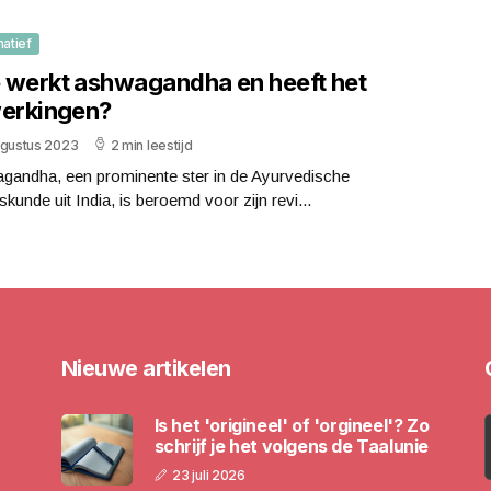
matief
 werkt ashwagandha en heeft het
werkingen?
ugustus 2023
2 min leestijd
gandha, een prominente ster in de Ayurvedische
kunde uit India, is beroemd voor zijn revi...
Nieuwe artikelen
Is het 'origineel' of 'orgineel'? Zo
schrijf je het volgens de Taalunie
23 juli 2026