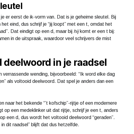
leutel
e er eerst de ik-vorm van. Dat is je geheime sleutel. Bij
n het eind, dus schrijf je “jij loopt” met een t, omdat het
 raad”. Dat eindigt op een d, maar bij
hij
komt er een t bij:
amen in de uitspraak, waardoor veel schrijvers de mist
 deelwoord in je raadsel
en verrassende wending, bijvoorbeeld: “Ik word elke dag
en” als voltooid deelwoord. Dat spel je anders dan een
en naar het bekende “’t kofschip”-rijtje of een modernere
t op een medeklinker uit dat rijtje, schrijf je een t, anders
gt op een d, dus wordt het voltooid deelwoord “geraden”.
in dit raadsel” blijft dat dus hetzelfde.