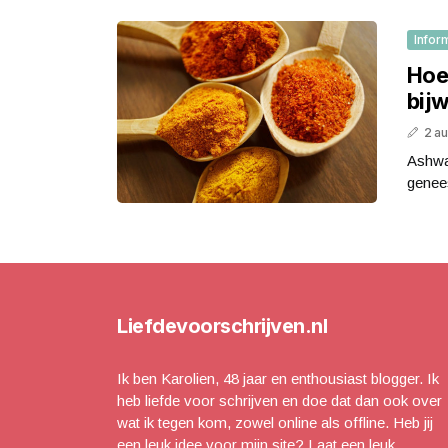
Infor
Hoe
bij
2 a
Ashwa
genees
Liefdevoorschrijven.nl
Ik ben Karolien, 48 jaar en enthousiast blogger. Ik
heb liefde voor schrijven en doe dat dan ook over
wat ik tegen kom, zowel online als offline. Heb jij
een leuk idee voor mijn site? Laat een leuk