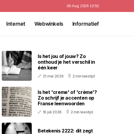
06 Aug 2026 10:52
Internet
Webwinkels
Informatief
Is het jou of jouw? Zo
onthoud je het verschil in
één keer
21 mei 2026
2 min leestijd
Is het 'creme' of 'crème'?
Zo schrijf je accenten op
Franse leenwoorden
16 juli 2026
2 min leestijd
Betekenis 2222: dit zegt