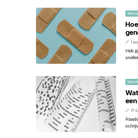
Infor
Hoe 
gen
1 au
Heb ji
snelle
Infor
Wat 
een
17 
Raadse
schrij