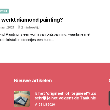
matief
 werkt diamond painting?
maart 2021
2 min leestijd
d Painting is een vorm van ontspanning, waarbij je met
rde kristallen steentjes een kuns...
Nieuwe artikelen
Is het 'origineel' of 'orgineel'? Zo
schrijf je het volgens de Taalunie
23 juli 2026