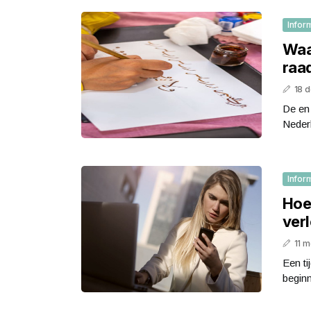
Infor
Waar
raa
18 
De en 
Nederl
Infor
Hoe 
ver
11 m
Een ti
beginn