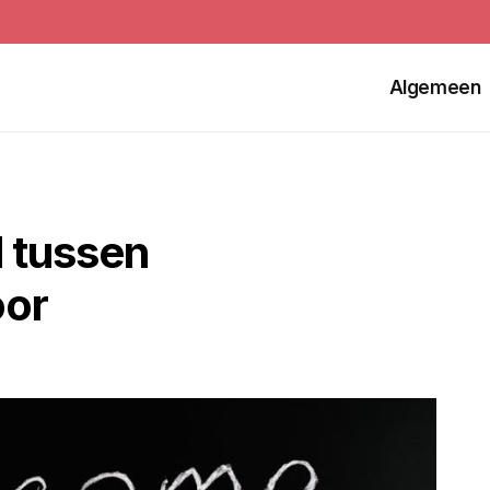
Algemeen
l tussen
oor