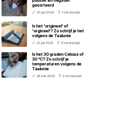
positief en negatief
gesorteerd
23 juni 2026
1 min leestijd
Is het 'origineel' of
'orgineel'? Zo schrijf je het
volgens de Taalunie
23 juli 2026
2 min leestijd
Is het 30 graden Celsius of
30 °C? Zo schrijf je
temperaturen volgens de
Taalunie
28 mei 2026
2 min leestijd