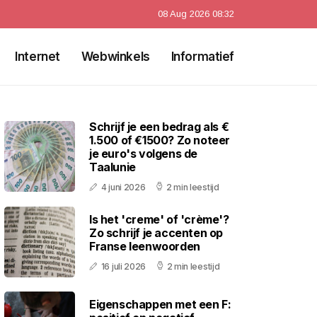
08 Aug 2026 08:32
Internet
Webwinkels
Informatief
Schrijf je een bedrag als €
1.500 of €1500? Zo noteer
je euro's volgens de
Taalunie
4 juni 2026
2 min leestijd
Is het 'creme' of 'crème'?
Zo schrijf je accenten op
Franse leenwoorden
16 juli 2026
2 min leestijd
Eigenschappen met een F: