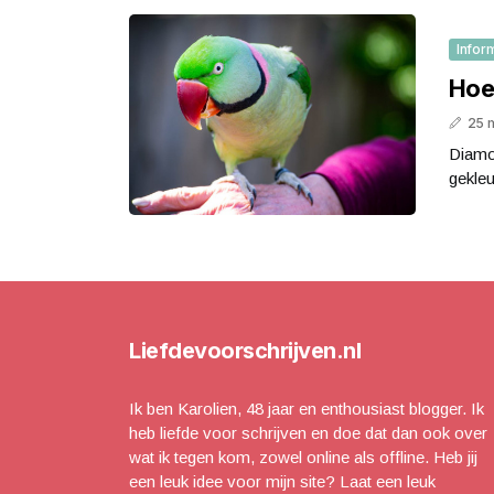
Infor
Hoe
25 
Diamon
gekleu
Liefdevoorschrijven.nl
Ik ben Karolien, 48 jaar en enthousiast blogger. Ik
heb liefde voor schrijven en doe dat dan ook over
wat ik tegen kom, zowel online als offline. Heb jij
een leuk idee voor mijn site? Laat een leuk