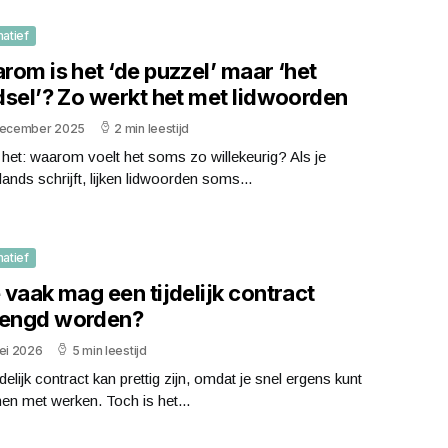
matief
om is het ‘de puzzel’ maar ‘het
dsel’? Zo werkt het met lidwoorden
december 2025
2 min leestijd
het: waarom voelt het soms zo willekeurig? Als je
ands schrijft, lijken lidwoorden soms...
matief
vaak mag een tijdelijk contract
lengd worden?
ei 2026
5 min leestijd
jdelijk contract kan prettig zijn, omdat je snel ergens kunt
en met werken. Toch is het...