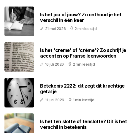
Is het jou of jouw? Zo onthoud je het
verschil in één keer
21 mei 2026
2 min leestijd
Is het 'creme' of 'crème'? Zo schrijf je
accenten op Franse leenwoorden
16 juli 2026
2 min leestijd
Betekenis 2222: dit zegt dit krachtige
getal je
11 juni 2026
1 min leestijd
Is het ten slotte of tenslotte? Dit is het
verschil in betekenis