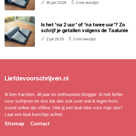
18 juni 2026
2 min leestijd
Is het 'na 2 uur' of 'na twee uur'? Zo
schrijf je getallen volgens de Taalunie
2 juli 2026
2 min leestijd
Liefdevoorschrijven.nl
Ik ben Karolien, 48 jaar en enthousiast blogger. Ik heb liefde
voor schrijven en doe dat dan ook over wat ik tegen kom,
zowel online als offline. Heb jij een leuk idee voor mijn site?
Laat een leuk berichtje achter.
Sitemap
Contact