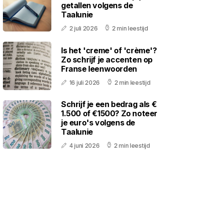
getallen volgens de
Taalunie
2 juli 2026
2 min leestijd
Is het 'creme' of 'crème'?
Zo schrijf je accenten op
Franse leenwoorden
16 juli 2026
2 min leestijd
Schrijf je een bedrag als €
1.500 of €1500? Zo noteer
je euro's volgens de
Taalunie
4 juni 2026
2 min leestijd