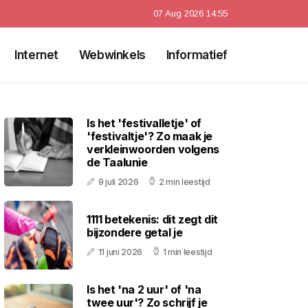
07 Aug 2026 14:55
Internet
Webwinkels
Informatief
Is het 'festivalletje' of
'festivaltje'? Zo maak je
verkleinwoorden volgens
de Taalunie
9 juli 2026
2 min leestijd
1111 betekenis: dit zegt dit
bijzondere getal je
11 juni 2026
1 min leestijd
Is het 'na 2 uur' of 'na
twee uur'? Zo schrijf je