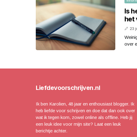
Infor
Is h
het
23 j
Weinig
over e
Liefdevoorschrijven.nl
Ik ben Karolien, 48 jaar en enthousiast blogger. Ik
heb liefde voor schrijven en doe dat dan ook over
wat ik tegen kom, zowel online als offline. Heb jij
een leuk idee voor mijn site? Laat een leuk
berichtje achter.