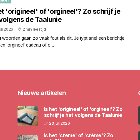
matief
et 'origineel' of 'orgineel'? Zo schrijf je
 volgens de Taalunie
uli 2026
2 min leestijd
 woorden gaan zo vaak fout als dit. Je typt snel een berichtje
en 'orgineel' cadeau of e...
Nieuwe artikelen
Is het 'origineel' of 'orgineel'? Zo
schrijf je het volgens de Taalunie
23 juli 2026
Is het 'creme' of 'crème'? Zo