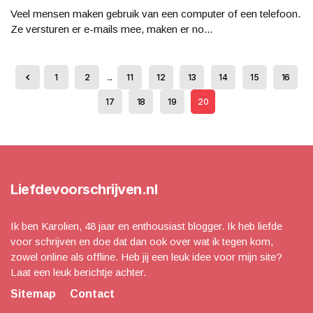
Veel mensen maken gebruik van een computer of een telefoon.
Ze versturen er e-mails mee, maken er no...
1
2
...
11
12
13
14
15
16
17
18
19
20
Liefdevoorschrijven.nl
Ik ben Karolien, 48 jaar en enthousiast blogger. Ik heb liefde
voor schrijven en doe dat dan ook over wat ik tegen kom,
zowel online als offline. Heb jij een leuk idee voor mijn site?
Laat een leuk berichtje achter.
Sitemap
Contact