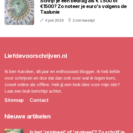
Schrijf je een bedrag als € 1.500 of
€1500? Zo noteer je euro's volgens de
Taalunie
4 juni 2026
2 min leestijd
Liefdevoorschrijven.nl
Ik ben Karolien, 48 jaar en enthousiast blogger. Ik heb liefde
voor schrijven en doe dat dan ook over wat ik tegen kom,
zowel online als offline. Heb jij een leuk idee voor mijn site?
Laat een leuk berichtje achter.
Sitemap
Contact
Nieuwe artikelen
Is het 'origineel' of 'orgineel'? Zo schrijf je