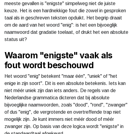
meeste gevallen is "enigste" simpelweg niet de juiste
keuze. Het is een hardnekkige fout die zowel in gesproken
taal als in geschreven teksten opduikt. Het begrip draait
om de aard van het woord "enig": is het een bijvoeglijk
naamwoord dat gradatie toelaat, of drukt het een absolute
status uit?
Waarom "enigste" vaak als
fout wordt beschouwd
Het woord "enig" betekent "maar één", "uniek" of "het
enige in zijn soort". Dit is een absolute betekenis. Iets kan
niet méér uniek zijn dan iets anders. De regels van de
Nederlandse grammatica dicteren dat bij absolute
bijvoeglijke naamwoorden, zoals "dood", "rond", "zwanger"
of dus "enig", de vergrotende en overtreffende trap niet
mogelijk zijn. Je kunt immers niet méér dood of méér
zwanger zijn. Op basis van deze logica wordt "enigste" in
de standaardtaal afgekeurd.