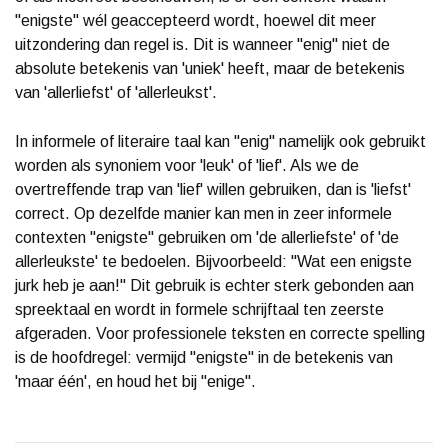
"enigste" wél geaccepteerd wordt, hoewel dit meer
uitzondering dan regel is. Dit is wanneer "enig" niet de
absolute betekenis van 'uniek' heeft, maar de betekenis
van 'allerliefst' of 'allerleukst'.
In informele of literaire taal kan "enig" namelijk ook gebruikt
worden als synoniem voor 'leuk' of 'lief'. Als we de
overtreffende trap van 'lief' willen gebruiken, dan is 'liefst'
correct. Op dezelfde manier kan men in zeer informele
contexten "enigste" gebruiken om 'de allerliefste' of 'de
allerleukste' te bedoelen. Bijvoorbeeld: "Wat een enigste
jurk heb je aan!" Dit gebruik is echter sterk gebonden aan
spreektaal en wordt in formele schrijftaal ten zeerste
afgeraden. Voor professionele teksten en correcte spelling
is de hoofdregel: vermijd "enigste" in de betekenis van
'maar één', en houd het bij "enige".