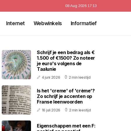
08 Aug 2026 17:13
Internet
Webwinkels
Informatief
Schrijf je een bedrag als €
1.500 of €1500? Zo noteer
je euro's volgens de
Taalunie
4 juni 2026
2 min leestijd
Is het 'creme' of 'crème'?
Zo schrijf je accenten op
Franse leenwoorden
16 juli 2026
2 min leestijd
Eigenschappen met een F: