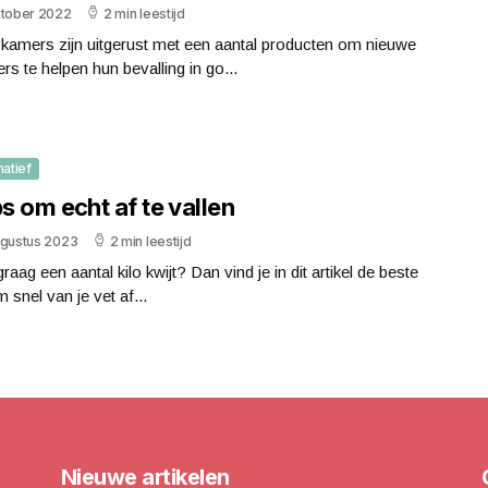
ktober 2022
2 min leestijd
kamers zijn uitgerust met een aantal producten om nieuwe
s te helpen hun bevalling in go...
matief
ps om echt af te vallen
ugustus 2023
2 min leestijd
j graag een aantal kilo kwijt? Dan vind je in dit artikel de beste
m snel van je vet af...
Nieuwe artikelen