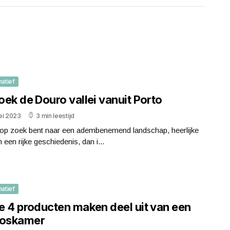
matief
ek de Douro vallei vanuit Porto
ei 2023
3 min leestijd
e op zoek bent naar een adembenemend landschap, heerlijke
n een rijke geschiedenis, dan i...
matief
e 4 producten maken deel uit van een
loskamer