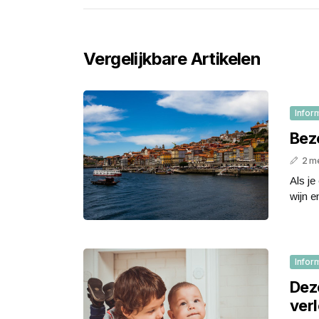
Vergelijkbare Artikelen
Infor
Bezo
2 m
Als j
wijn e
Infor
Dez
ver