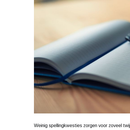
Weinig spellingkwesties zorgen voor zoveel twij