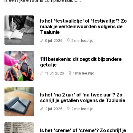
is een rijke en soms complexe taal. E...
Is het 'festivalletje' of 'festivaltje'? Zo
maak je verkleinwoorden volgens de
Taalunie
9 juli 2026
2 min leestijd
1111 betekenis: dit zegt dit bijzondere
getal je
11 juni 2026
1 min leestijd
Is het 'na 2 uur' of 'na twee uur'? Zo
schrijf je getallen volgens de Taalunie
2 juli 2026
2 min leestijd
Is het 'creme' of 'crème'? Zo schrijf je