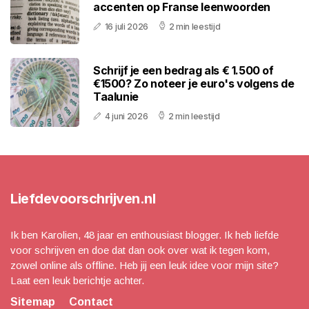
accenten op Franse leenwoorden
16 juli 2026
2 min leestijd
Schrijf je een bedrag als € 1.500 of
€1500? Zo noteer je euro's volgens de
Taalunie
4 juni 2026
2 min leestijd
Liefdevoorschrijven.nl
Ik ben Karolien, 48 jaar en enthousiast blogger. Ik heb liefde
voor schrijven en doe dat dan ook over wat ik tegen kom,
zowel online als offline. Heb jij een leuk idee voor mijn site?
Laat een leuk berichtje achter.
Sitemap
Contact