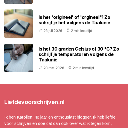
Is het 'origineel' of 'orgineel'? Zo
schrijf je het volgens de Taalunie
23 juli 2026
2 min leestijd
Is het 30 graden Celsius of 30 °C? Zo
schrijf je temperaturen volgens de
Taalunie
28 mei 2026
2 min leestijd
Liefdevoorschrijven.nl
Ik ben Karolien, 48 jaar en enthousiast blogger. Ik heb liefde
voor schrijven en doe dat dan ook over wat ik tegen kom,