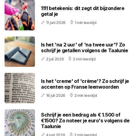
1111 betekenis: dit zegt dit bijzondere
getal je
11 juni 2026
1 min leestijd
Is het 'na 2 uur' of 'na twee uur'? Zo
schrijf je getallen volgens de Taalunie
2 juli 2026
2 min leestijd
Is het 'creme' of 'crème'? Zo schrijf je
accenten op Franse leenwoorden
16 juli 2026
2 min leestijd
Schrijf je een bedrag als € 1.500 of
€1500? Zo noteer je euro's volgens de
Taalunie
4 juni 2026
2 min leestijd