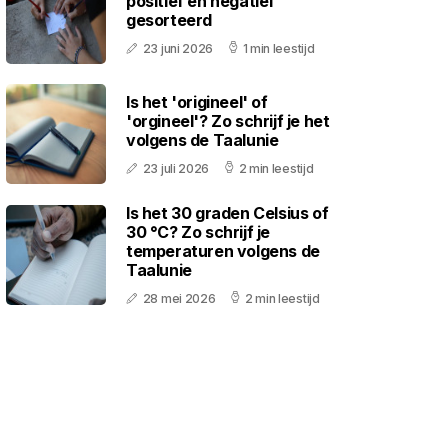
positief en negatief
gesorteerd
23 juni 2026
1 min leestijd
Is het 'origineel' of
'orgineel'? Zo schrijf je het
volgens de Taalunie
23 juli 2026
2 min leestijd
Is het 30 graden Celsius of
30 °C? Zo schrijf je
temperaturen volgens de
Taalunie
28 mei 2026
2 min leestijd