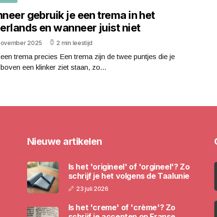
neer gebruik je een trema in het
erlands en wanneer juist niet
november 2025
2 min leestijd
 een trema precies Een trema zijn de twee puntjes die je
oven een klinker ziet staan, zo...
Nieuwe artikelen
Is het 'origineel' of 'orgineel'? Zo
schrijf je het volgens de Taalunie
23 juli 2026
Is het 'creme' of 'crème'? Zo
schrijf je accenten op Franse