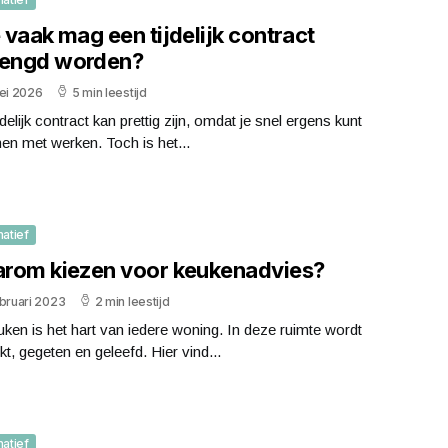
vaak mag een tijdelijk contract
lengd worden?
ei 2026
5 min leestijd
jdelijk contract kan prettig zijn, omdat je snel ergens kunt
en met werken. Toch is het...
matief
rom kiezen voor keukenadvies?
bruari 2023
2 min leestijd
ken is het hart van iedere woning. In deze ruimte wordt
t, gegeten en geleefd. Hier vind...
matief