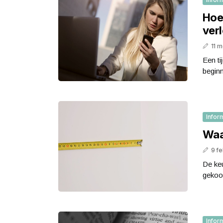
Hoe 
ver
11 m
Een ti
beginn
Infor
Waa
9 fe
De keu
gekook
Infor