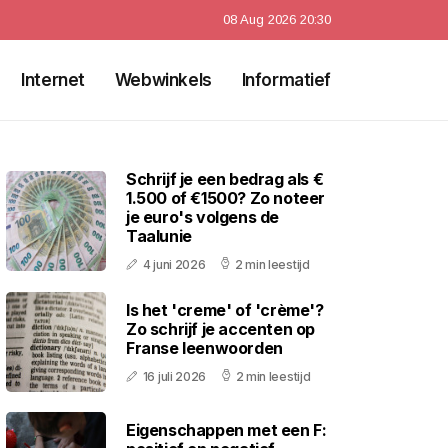
08 Aug 2026 20:30
Internet
Webwinkels
Informatief
Schrijf je een bedrag als €
1.500 of €1500? Zo noteer
je euro's volgens de
Taalunie
4 juni 2026
2 min leestijd
Is het 'creme' of 'crème'?
Zo schrijf je accenten op
Franse leenwoorden
16 juli 2026
2 min leestijd
Eigenschappen met een F: