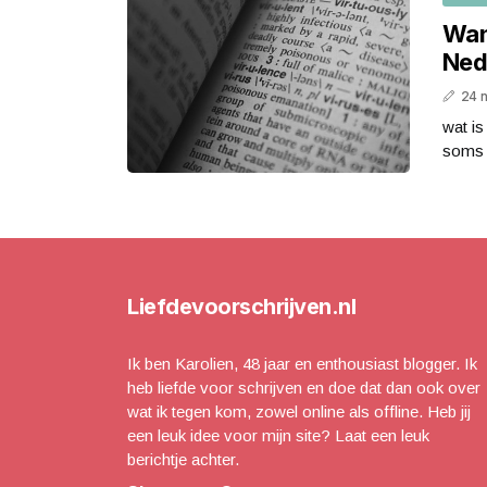
Wan
Ned
24 
wat is
soms b
Liefdevoorschrijven.nl
Ik ben Karolien, 48 jaar en enthousiast blogger. Ik
heb liefde voor schrijven en doe dat dan ook over
wat ik tegen kom, zowel online als offline. Heb jij
een leuk idee voor mijn site? Laat een leuk
berichtje achter.