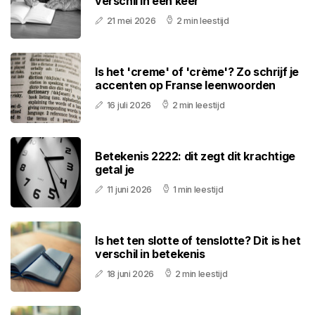
verschil in één keer
21 mei 2026
2 min leestijd
Is het 'creme' of 'crème'? Zo schrijf je
accenten op Franse leenwoorden
16 juli 2026
2 min leestijd
Betekenis 2222: dit zegt dit krachtige
getal je
11 juni 2026
1 min leestijd
Is het ten slotte of tenslotte? Dit is het
verschil in betekenis
18 juni 2026
2 min leestijd