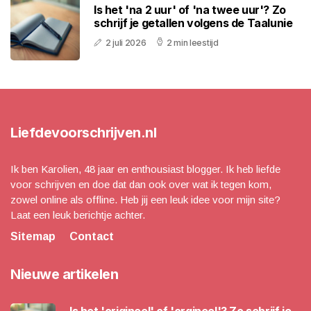
Is het 'na 2 uur' of 'na twee uur'? Zo
schrijf je getallen volgens de Taalunie
2 juli 2026
2 min leestijd
Liefdevoorschrijven.nl
Ik ben Karolien, 48 jaar en enthousiast blogger. Ik heb liefde
voor schrijven en doe dat dan ook over wat ik tegen kom,
zowel online als offline. Heb jij een leuk idee voor mijn site?
Laat een leuk berichtje achter.
Sitemap
Contact
Nieuwe artikelen
Is het 'origineel' of 'orgineel'? Zo schrijf je