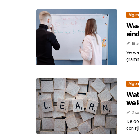
Alge
Waar
ein
16 
Verwar
gramma
Alge
Wat
we 
2 s
De oo
een ri