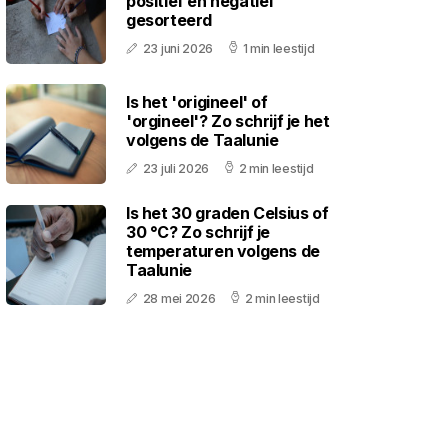
positief en negatief
gesorteerd
23 juni 2026
1 min leestijd
Is het 'origineel' of
'orgineel'? Zo schrijf je het
volgens de Taalunie
23 juli 2026
2 min leestijd
Is het 30 graden Celsius of
30 °C? Zo schrijf je
temperaturen volgens de
Taalunie
28 mei 2026
2 min leestijd