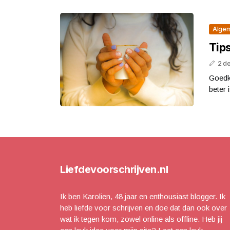
Alge
Tip
2 d
Goedk
beter 
Liefdevoorschrijven.nl
Ik ben Karolien, 48 jaar en enthousiast blogger. Ik
heb liefde voor schrijven en doe dat dan ook over
wat ik tegen kom, zowel online als offline. Heb jij