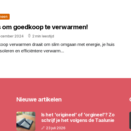
meen
s om goedkoop te verwarmen!
ecember 2024
2 min leestijd
oop verwarmen draait om slim omgaan met energie, je huis
isoleren en efficiëntere verwarm...
Nieuwe artikelen
Is het 'origineel' of 'orgineel'? Zo
schrijf je het volgens de Taalunie
23 juli 2026