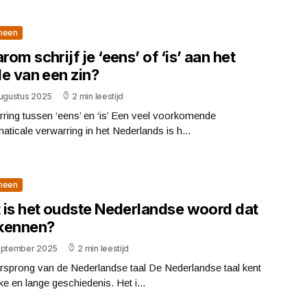
meen
om schrijf je ‘eens’ of ‘is’ aan het
de van een zin?
augustus 2025
2 min leestijd
ring tussen ‘eens’ en ‘is’ Een veel voorkomende
ticale verwarring in het Nederlands is h...
meen
 is het oudste Nederlandse woord dat
kennen?
eptember 2025
2 min leestijd
rsprong van de Nederlandse taal De Nederlandse taal kent
jke en lange geschiedenis. Het i...