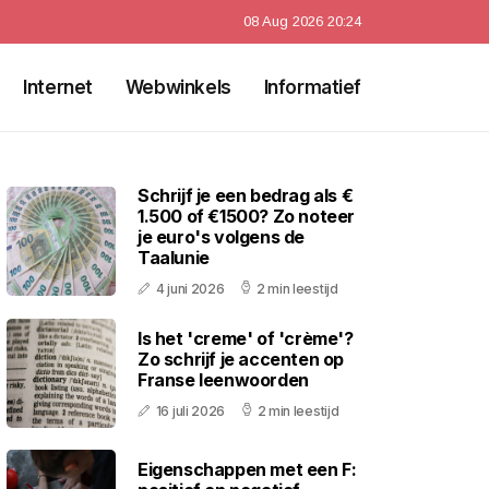
08 Aug 2026 20:24
Internet
Webwinkels
Informatief
Schrijf je een bedrag als €
1.500 of €1500? Zo noteer
je euro's volgens de
Taalunie
4 juni 2026
2 min leestijd
Is het 'creme' of 'crème'?
Zo schrijf je accenten op
Franse leenwoorden
16 juli 2026
2 min leestijd
Eigenschappen met een F: