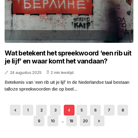
Wat betekent het spreekwoord ‘een rib uit
je lijf’ en waar komt het vandaan?
24 augustus 2025
2 min leestijd
Betekenis van ‘een rib uit je lijf’ In de Nederlandse taal bestaan
talloze spreekwoorden die op beel...
1
2
3
4
5
6
7
8
9
10
...
19
20